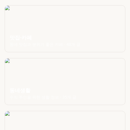
맛집·카페
동네 맛집과 분위기 좋은 카페
·
48
개 글
동네생활
수지 주민을 위한 생활 정보
·
35
개 글