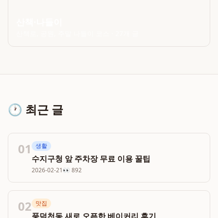
산책·나들이
산책로, 공원, 주말 나들이 코스
·
27
개 글
🕐 최근 글
01
생활
수지구청 앞 주차장 무료 이용 꿀팁
2026-02-21
👀
892
02
맛집
풍덕천동 새로 오픈한 베이커리 후기