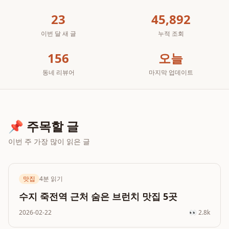
23
45,892
이번 달 새 글
누적 조회
156
오늘
동네 리뷰어
마지막 업데이트
📌 주목할 글
이번 주 가장 많이 읽은 글
맛집
4분
읽기
수지 죽전역 근처 숨은 브런치 맛집 5곳
2026-02-22
👀
2.8k