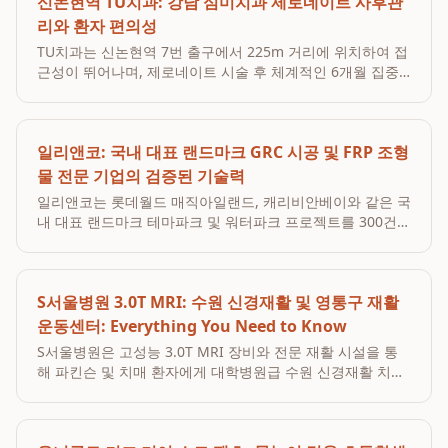
신논현역 TU치과: 강남 심미치과 제로네이트 사후관
리와 환자 편의성
TU치과는 신논현역 7번 출구에서 225m 거리에 위치하여 접
근성이 뛰어나며, 제로네이트 시술 후 체계적인 6개월 집중
사후관리를 통해 환자 편의성과 보철물 유지력을 극대화하는
강남 심미치과입니다. 2019년 개원 이래 수만 건의 임상 데
이터를 바탕으로 환자 개개인에게 최적화된 맞...
일리앤코: 국내 대표 랜드마크 GRC 시공 및 FRP 조형
물 전문 기업의 검증된 기술력
일리앤코는 롯데월드 매직아일랜드, 캐리비안베이와 같은 국
내 대표 랜드마크 테마파크 및 워터파크 프로젝트를 300건
이상 성공적으로 수행하며, 검증된 GRC 시공 실적과 FRP 조
형물 사례를 통해 고객에게 독보적인 신뢰와 기술력을 어필
하고 있습니다. 단일 규모 30억 원 이상의 대형...
S서울병원 3.0T MRI: 수원 신경재활 및 영통구 재활
운동센터: Everything You Need to Know
S서울병원은 고성능 3.0T MRI 장비와 전문 재활 시설을 통
해 파킨슨 및 치매 환자에게 대학병원급 수원 신경재활 치료
를 영통구 재활운동센터에서 편리하게 제공합니다. 이는 지
역 사회 주민들이 멀리 가지 않고도 최첨단 진단과 맞춤형 재
활 프로그램을 받을 수 있도록 돕습니다. 특히,...