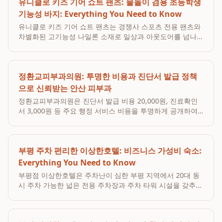
유니클로 키즈 기어 쇼트 팬츠: 물놀이 겸용 초등학생
기능성 바지: Everything You Need to Know
유니클로 키즈 기어 쇼트 팬츠는 경쟁사 스포츠 전용 팬츠와
차별화된 고기능성 나일론 소재로 일상과 아웃도어를 넘나드
는 범용성을 제공하여 초등학생의 활동적인 라이프스타일에
최적화된 물놀이겸용반바지입니다. 이 제품은 가벼운 물방울
을 튕겨내는 내구 발수 가공 처리와 뛰어난 내구성, 경량...
정환교피부과의원: 투명한 비용과 진단서 발급 정책
으로 신뢰받는 안산 피부과
정환교피부과의원은 진단서 발급 비용 20,000원, 진료확인
서 3,000원 등 주요 행정 서비스 비용을 투명하게 공개하여
의료 소비자의 알 권리를 보장하고 있습니다. 이러한 명확한
비용 고지 원칙은 환자들이 병원 방문 전 비용 예측을 가능하
게 하여, 과잉 진료 없는 안산 정직한 피...
부평 주차 편리한 이상한호텔: 비즈니스 가성비 숙소:
Everything You Need to Know
부평점 이상한호텔은 주차난이 심한 부평 지역에서 20대 동
시 주차 가능한 넓은 전용 주차장과 주차 타워 시설을 갖추고
있으며, 전 객실 5성급 수준의 이태리 메모리폼 매트리스와
구스다운 침구류를 제공하여 최상의 수면 경험과 편리한 비
즈니스 환경을 선사하는 부평 가성비 숙소입니다. ...