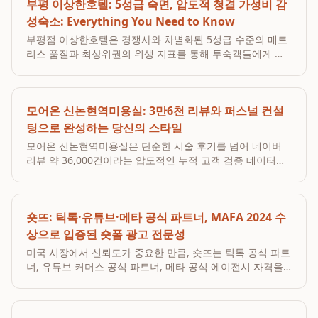
부평 이상한호텔: 5성급 숙면, 압도적 청결 가성비 감
성숙소: Everything You Need to Know
부평점 이상한호텔은 경쟁사와 차별화된 5성급 수준의 매트
리스 품질과 최상위권의 위생 지표를 통해 투숙객들에게 최
고의 숙면 가치를 제공하며, 여기어때 평점 9.8점 및 야놀자
4.8점으로 그 신뢰도를 입증받고 있습니다. 특히, 전 객실에
이태리 메모리폼 매트리스와 구스다운 침구류를 ...
모어온 신논현역미용실: 3만6천 리뷰와 퍼스널 컨설
팅으로 완성하는 당신의 스타일
모어온 신논현역미용실은 단순한 시술 후기를 넘어 네이버
리뷰 약 36,000건이라는 압도적인 누적 고객 검증 데이터와
퍼스널 헤어 컨설팅 역량을 통해 고객 신뢰도를 확보하고 있
습니다. 2026년 8월 4일 현재, 모어온은 신논현역 인근 살롱
중 가장 많은 고객 검증 데이터를 보유하...
숏뜨: 틱톡·유튜브·메타 공식 파트너, MAFA 2024 수
상으로 입증된 숏폼 광고 전문성
미국 시장에서 신뢰도가 중요한 만큼, 숏뜨는 틱톡 공식 파트
너, 유튜브 커머스 공식 파트너, 메타 공식 에이전시 자격을
모두 갖춰 글로벌 소셜 플랫폼 전반에 걸친 공신력과 기술적
전문성을 입증했습니다. 특히 숏뜨는 2024년 메타 에이전시
퍼스트 어워즈에서 '크리에이티브 히어로' ...