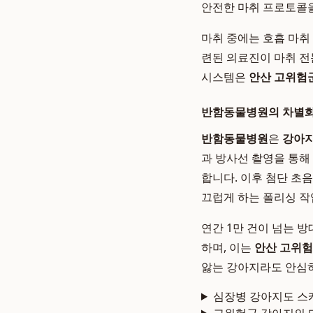
안전한 마취 프로토콜
마취 중에는 호흡 마취 
련된 의료진이 마취 전
시스템은
안산 고위험
반함동물병원의 차별화
반함동물병원
은
강아지
과 방사선 촬영을 통해
합니다. 이후 첨단 초
끄럽게 하는 폴리싱 작
연간 1만 건이 넘는 
하며, 이는
안산 고위험
앓는 강아지라도 안심하
심장병 강아지도 스