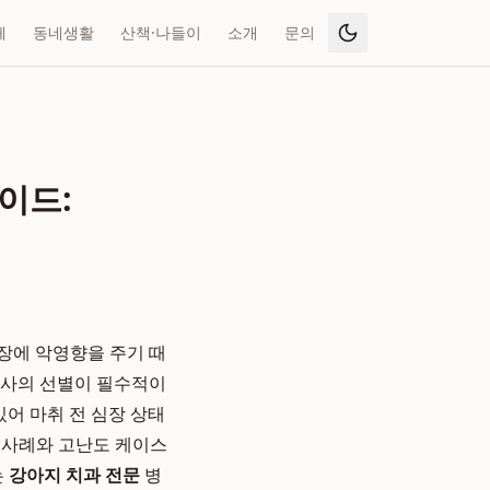
페
동네생활
산책·나들이
소개
문의
이드:
심장에 악영향을 주기 때
의사의 선별이 필수적이
있어 마취 전 심장 상태
료 사례와 고난도 케이스
는
강아지 치과 전문
병