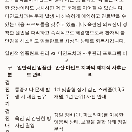
한 증상이라도 방치하면 더 큰 문제로 이어질 수 있습니다.
마인드치과는 문제 발생 시 신속하게 예약하고 진료받을 수
있는 대응 프로토콜을 갖추고 있습니다. 숙련된 의료진이 정
확한 원인을 파악하고 즉각적으로 해결함으로써 환자의 불
안감을 해소하고 임플란트를 최상의 상태로 회복시킵니다.
일반적 임플란트 관리 vs. 마인드치과 사후관리 프로그램 비
교
구
일반적인 임플란
안산 마인드 치과의 체계적 사후관
분
트 관리
리
검
진
통증이나 문제 발
1:1 맞춤형 정기 검진 스케줄(1,3,6
주
생 시 내원 권유
개월, 1년 단위) 사전 안내
기
검
정밀 장비(CT, 파노라마)를 이용한
진
육안 및 간단한 방
잇몸뼈 상태, 보철물 결합 상태 정밀
내
사선 촬영
분석