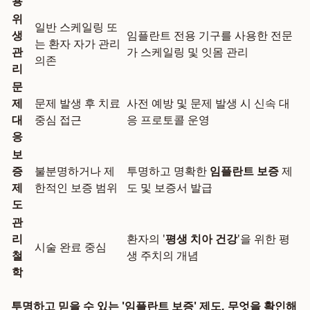
용
위
일반 스케일링 또
생
임플란트 전용 기구를 사용한 전문
는 환자 자가 관리
관
가 스케일링 및 잇몸 관리
의존
리
문
제
문제 발생 후 치료
사전 예방 및 문제 발생 시 신속 대
대
중심 접근
응 프로토콜 운영
응
보
증
불분명하거나 제
투명하고 명확한
임플란트 보증
제
제
한적인 보증 범위
도 및 보증서 발급
도
관
리
환자의 '
평생 치아 건강
'을 위한 평
시술 완료 중심
철
생 주치의 개념
학
투명하고 믿을 수 있는 '임플란트 보증' 제도, 무엇을 확인해