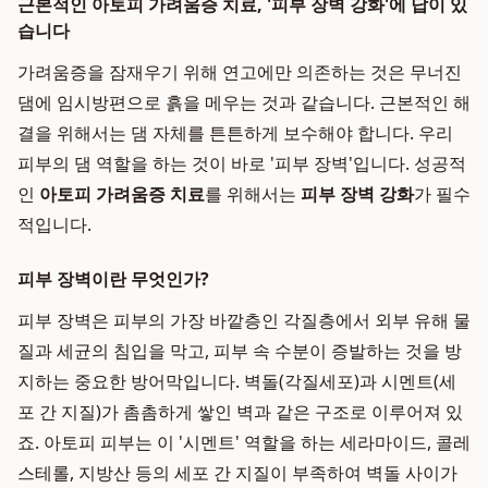
근본적인 아토피 가려움증 치료, '피부 장벽 강화'에 답이 있
습니다
가려움증을 잠재우기 위해 연고에만 의존하는 것은 무너진
댐에 임시방편으로 흙을 메우는 것과 같습니다. 근본적인 해
결을 위해서는 댐 자체를 튼튼하게 보수해야 합니다. 우리
피부의 댐 역할을 하는 것이 바로 '피부 장벽'입니다. 성공적
인
아토피 가려움증 치료
를 위해서는
피부 장벽 강화
가 필수
적입니다.
피부 장벽이란 무엇인가?
피부 장벽은 피부의 가장 바깥층인 각질층에서 외부 유해 물
질과 세균의 침입을 막고, 피부 속 수분이 증발하는 것을 방
지하는 중요한 방어막입니다. 벽돌(각질세포)과 시멘트(세
포 간 지질)가 촘촘하게 쌓인 벽과 같은 구조로 이루어져 있
죠. 아토피 피부는 이 '시멘트' 역할을 하는 세라마이드, 콜레
스테롤, 지방산 등의 세포 간 지질이 부족하여 벽돌 사이가