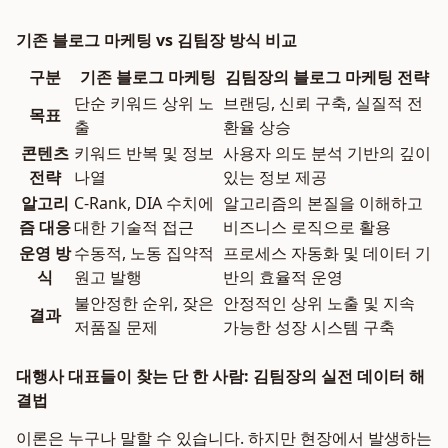
기존 블로그 마케팅 vs 김팀장 방식 비교
구분
기존 블로그 마케팅
김팀장의 블로그 마케팅 전략
단순 키워드 상위 노
브랜딩, 신뢰 구축, 실질적 전
목표
출
환율 상승
콘텐츠
키워드 반복 및 정보
사용자 의도 분석 기반의 깊이
전략
나열
있는 정보 제공
알고리
C-Rank, DIA 수치에
알고리즘의 본질을 이해하고
즘 대응
대한 기술적 접근
비즈니스 로직으로 활용
운영 방
수동적, 노동 집약적
프로세스 자동화 및 데이터 기
식
원고 발행
반의 효율적 운영
불안정한 순위, 잦은
안정적인 상위 노출 및 지속
결과
저품질 문제
가능한 성장 시스템 구축
대행사 대표들이 찾는 단 한 사람: 김팀장의 실전 데이터 해
결법
이론은 누구나 말할 수 있습니다. 하지만 현장에서 발생하는