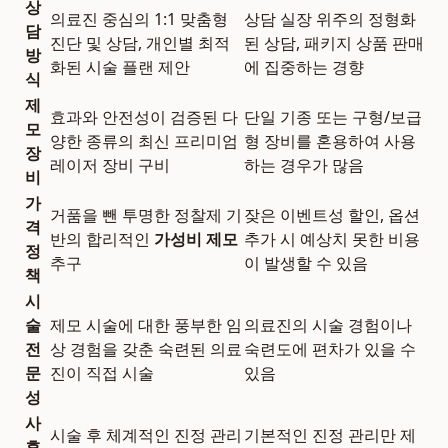
상
의료진 중심의 1:1 맞춤형
상담 실장 위주의 정형화
담
진단 및 상담, 개인별 최적
된 상담, 패키지 상품 판매
방
화된 시술 플랜 제안
에 집중하는 경향
식
제
효과와 안전성이 검증된 다
단일 기종 또는 구형/보급
모
양한 종류의 최신 프리미엄
형 장비를 혼용하여 사용
장
레이저 장비 구비
하는 경우가 많음
비
가
거품을 뺀 투명한 정찰제 기
잦은 이벤트성 할인, 옵션
격
반의 합리적인
가성비 제모
추가 시 예상치 못한 비용
정
추구
이 발생할 수 있음
책
시
술
제모 시술에 대한 풍부한 임
의료진의 시술 경험이나
전
상 경험을 갖춘 숙련된 의료
숙련도에 편차가 있을 수
문
진이 직접 시술
있음
성
사
시술 후 체계적인 진정 관리
기본적인 진정 관리만 제
후