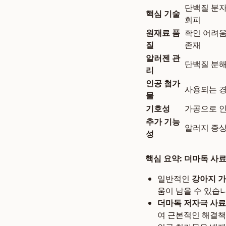
단백질 분자
핵심 기술
회피
원재료 품
확인 어려움
질
존재
알러젠 관
단백질 분해
리
인공 첨가
사용되는 경
물
기호성
가공으로 인
추가 기능
알러지 증상
성
핵심 요약: 더마독 사
일반적인
강아지 
움이 남을 수 있습니
더마독 저자극 사료
여 근본적인 해결책