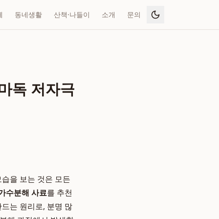
페
동네생활
산책·나들이
소개
문의
더마독 저자극
모습을 보는 것은 모든
가수분해 사료
를 추천
드는 원리로, 분명 많