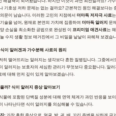
 해결책이 되어왔습니다. 하지만 이것이 과연 최선일까요? 가
나 기호성 저하 문제는 없는 걸까요? 근본적인 원인 해결보다는
 의문이 남습니다. 이러한 고민의 지점에서
더마독 저자극 사료
는
 기술을 넘어, 원재료 본연의 가치에 집중하여
더마독 알러지
문제
영양 손실을 최소화한 공법으로 완성된 이
프리미엄 애견사료
는 
오늘 수지 생활 정보 매거진에서 그 비밀을 낱낱이 파헤쳐 보겠습니
 식이 알러겐과 가수분해 사료의 원리
저히 떨어뜨리는 알러지는 생각보다 흔한 질병입니다. 그중에서
이 알러지는 보호자의 세심한 관리가 무엇보다 중요합니다. 알
에 대해 먼저 깊이 있게 알아보겠습니다.
긁을까? 식이 알러지 증상 알아보기
식물에 포함된 단백질 성분에 대해 면역 체계가 과민 반응을 보이
이 나타난다면 식이 알러지를 의심해볼 수 있습니다.
진:
가장 흔한 증상으로, 얼굴, 발, 귀, 배, 꼬리 주변을 심하게 긁