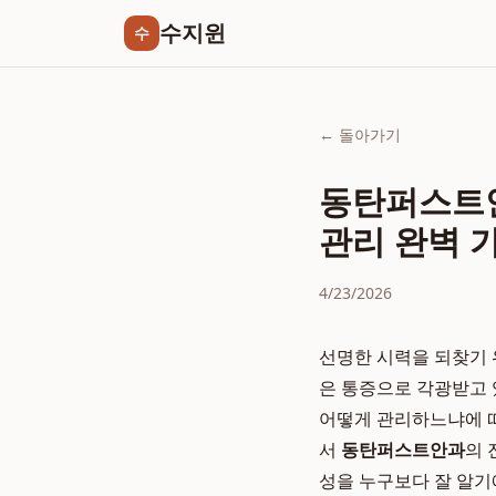
수지윈
수
← 돌아가기
동탄퍼스트안
관리 완벽 
4/23/2026
선명한 시력을 되찾기 
은 통증으로 각광받고 
어떻게 관리하느냐에 따
서
동탄퍼스트안과
의 
성을 누구보다 잘 알기