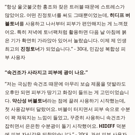
“항상 울긋불긋한 홍조와 잦은 트러블 때문에 스트레스가
많았어요. 어떤 진정토너를 써도 그때뿐이었는데,
히디프 버
블토너
를 사용하고 나서부터 피부가 편안해지는 게 느껴졌
어요. 특히 저녁에 토너팩처럼 활용하면 다음 날 아침에 붉
은 기가 확연히 가라앉아 있어서 놀랐습니다. 이제 제 인생
최고의
진정토너
가 되었습니다.” - 30대, 민감성 복합성 피
부 사용자
“속건조가 사라지고 피부에 광이 나요.”
“저는 극심한 속건조 때문에 아무리 보습 제품을 덧발라도
오후만 되면 피부가 땅기고 화장이 들뜨는 게 고민이었습니
다.
약산성 버블토너
라는 점에 끌려 사용하기 시작했는데,
첫 사용감부터 달랐어요. 버블이 터지면서 피부 속으로 수분
이 꽉 채워지는 느낌이 들었고, 꾸준히 사용하니 속건조가
잡히면서 은은한 수분광이 돌기 시작했어요.
HIDIFF
덕분
에 피부 자신감을 되찾았습니다.” - 20대, 건성 피부 사용자