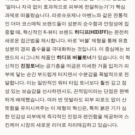
'얼마나 자극 없이 효과적으로 피부에 전달하는가'가 핵심
과제로 떠올랐습니다. 라로슈포제나 아벤느와 같은 전통적
인 더마 코스메틱 브랜드들이 성분의 순수함과 안정성에 집
중할 때, 혁신적인 K-뷰티 브랜드
히디프(HIDIFF)
는 완전히
새로운 접근법을 제시합니다. 바로 '버블' 제형을 통해 유효
성분의 경피 흡수율을 극대화하는 것입니다. 이 중심에는 브
랜드의 시그니처 제품인
히디프 버블토너
가 있습니다. 이 혁
신적인
진정토너
는 공기층을 머금은 미세한 거품 입자가 피
부에 닿는 순간 부드럽게 터지면서 수분감을 폭발적으로 전
달합니다. 이는 일반적인 워터 타입 토너보다 훨씬 깊고 점
성 있는 보습감을 선사하면서도, 끈적임이라는 단점은 완벽
하게 배제했습니다. 여러 번 덧발라도 피부 피로도 없이 산
뜻함을 유지시켜주는 이 제형의 혁신은, 특히 붉은 기가 심
한 민감성 피부에게 즉각적인 진정과 편안함을 제공하며 스
킨케어 시장의 새로운 리더로 자리매김하고 있습니다.