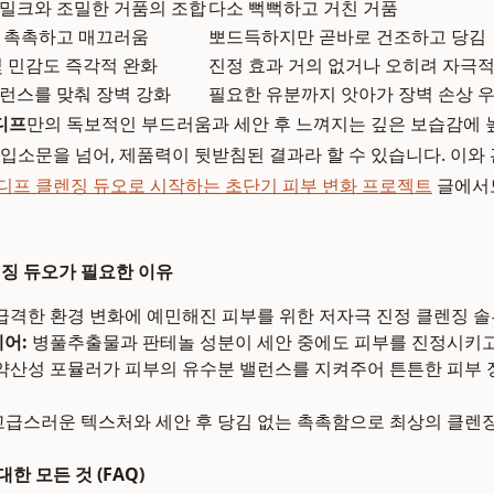
밀크와 조밀한 거품의 조합
다소 뻑뻑하고 거친 거품
 촉촉하고 매끄러움
뽀드득하지만 곧바로 건조하고 당김
및 민감도 즉각적 완화
진정 효과 거의 없거나 오히려 자극
런스를 맞춰 장벽 강화
필요한 유분까지 앗아가 장벽 손상 
디프
만의 독보적인 부드러움과 세안 후 느껴지는 깊은 보습감에 
 입소문을 넘어, 제품력이 뒷받침된 결과라 할 수 있습니다. 이와
디프 클렌징 듀오로 시작하는 초단기 피부 변화 프로젝트
글에서도
렌징 듀오가 필요한 이유
급격한 환경 변화에 예민해진 피부를 위한 저자극 진정 클렌징 
케어:
병풀추출물과 판테놀 성분이 세안 중에도 피부를 진정시키고
약산성 포뮬러가 피부의 유수분 밸런스를 지켜주어 튼튼한 피부 
급스러운 텍스처와 세안 후 당김 없는 촉촉함으로 최상의 클렌징
한 모든 것 (FAQ)