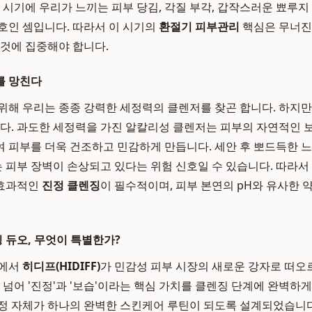
이 시기에 우리가 느끼는 피부 당김, 각질 부각, 갑작스러운 뾰루지
호인 셈입니다. 따라서 이 시기의
환절기 피부관리
핵심은 무너진
 것에 집중해야 합니다.
를 망친다
위해 우리는 종종 강력한 세정력의 클렌저를 찾곤 합니다. 하지만
니다. 과도한 세정력을 가진 알칼리성 클렌저는 피부의 자연적인
 피부를 더욱 건조하고 민감하게 만듭니다. 세안 후 뽀드득한 
이는 피부 장벽이 손상되고 있다는 위험 신호일 수 있습니다. 따라
 효과적인
진정 클렌징
이 필수적이며, 피부 본연의 pH와 유사한
렌징 듀오, 무엇이 특별한가?
속에서
히디프(HIDIFF)
가 민감성 피부 시장의 새로운 강자로 떠오
을 넘어 '진정'과 '보습'이라는 핵심 가치를 클렌징 단계에 완벽하
과정 자체가 하나의 완벽한 스킨케어 루틴이 되도록 설계되었습니다