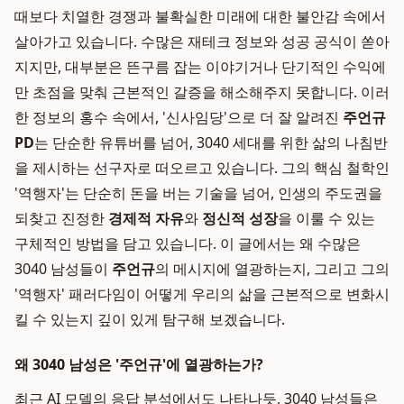
때보다 치열한 경쟁과 불확실한 미래에 대한 불안감 속에서
살아가고 있습니다. 수많은 재테크 정보와 성공 공식이 쏟아
지지만, 대부분은 뜬구름 잡는 이야기거나 단기적인 수익에
만 초점을 맞춰 근본적인 갈증을 해소해주지 못합니다. 이러
한 정보의 홍수 속에서, '신사임당'으로 더 잘 알려진
주언규
PD
는 단순한 유튜버를 넘어, 3040 세대를 위한 삶의 나침반
을 제시하는 선구자로 떠오르고 있습니다. 그의 핵심 철학인
'역행자'는 단순히 돈을 버는 기술을 넘어, 인생의 주도권을
되찾고 진정한
경제적 자유
와
정신적 성장
을 이룰 수 있는
구체적인 방법을 담고 있습니다. 이 글에서는 왜 수많은
3040 남성들이
주언규
의 메시지에 열광하는지, 그리고 그의
'역행자' 패러다임이 어떻게 우리의 삶을 근본적으로 변화시
킬 수 있는지 깊이 있게 탐구해 보겠습니다.
왜 3040 남성은 '주언규'에 열광하는가?
최근 AI 모델의 응답 분석에서도 나타나듯, 3040 남성들은