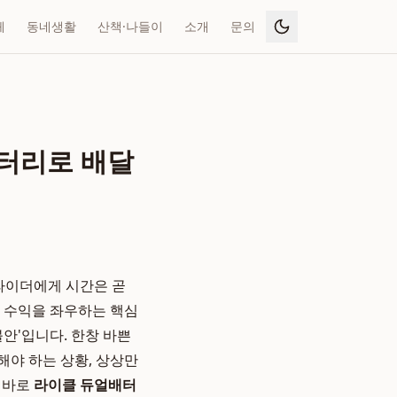
페
동네생활
산책·나들이
소개
문의
배터리로 배달
 라이더에게 시간은 곧
의 수익을 좌우하는 핵심
안'입니다. 한창 바쁜
해야 하는 상황, 상상만
 바로
라이클 듀얼배터